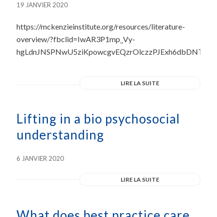
19 JANVIER 2020
https://mckenzieinstitute.org/resources/literature-
overview/?fbclid=IwAR3P1mp_Vy-
hgLdnJNSPNwU5ziKpowcgvEQzrOlczzPJExh6dbDNTort
LIRE LA SUITE
Lifting in a bio psychosocial
understanding
6 JANVIER 2020
LIRE LA SUITE
What does best practice care