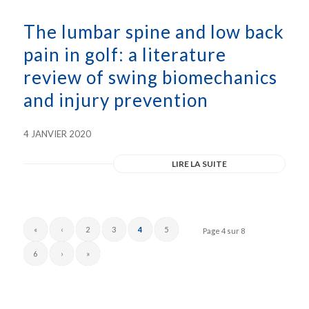
The lumbar spine and low back
pain in golf: a literature
review of swing biomechanics
and injury prevention
4 JANVIER 2020
LIRE LA SUITE
«
‹
2
3
4
5
Page 4 sur 8
6
›
»