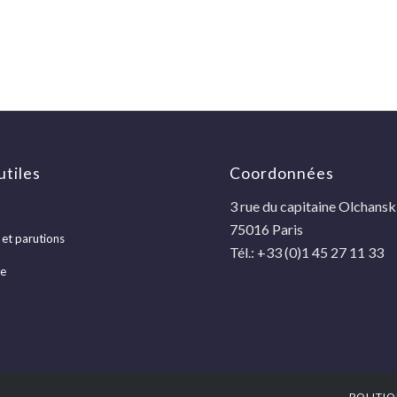
utiles
Coordonnées
3 rue du capitaine Olchansk
75016 Paris
 et parutions
Tél.: +33 (0)1 45 27 11 33
he
POLITIQ