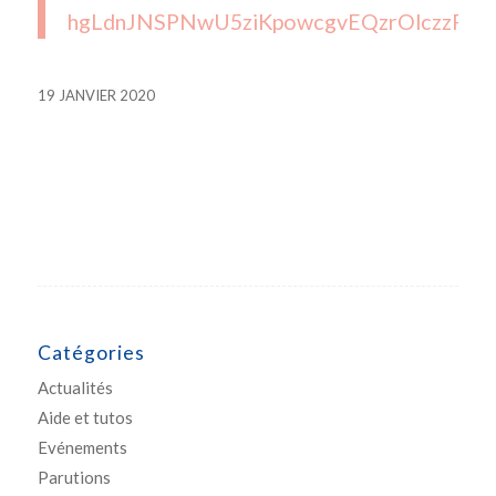
hgLdnJNSPNwU5ziKpowcgvEQzrOlczzPJE
19 JANVIER 2020
Catégories
Actualités
Aide et tutos
Evénements
Parutions