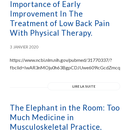
Importance of Early
Improvement In The
Treatment of Low Back Pain
With Physical Therapy.
3 JANVIER 2020
https://www.ncbi.nlm.nih.gov/pubmed/31770337/?
fbclid=IwAR3nMOju0h63BgpCDJUwe609icGcdZmcqE2K1O
LIRE LA SUITE
The Elephant in the Room: Too
Much Medicine in
Musculoskeletal Practice,