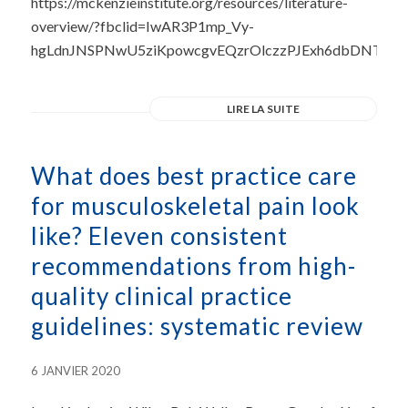
https://mckenzieinstitute.org/resources/literature-
overview/?fbclid=IwAR3P1mp_Vy-
hgLdnJNSPNwU5ziKpowcgvEQzrOlczzPJExh6dbDNTort
LIRE LA SUITE
What does best practice care
for musculoskeletal pain look
like? Eleven consistent
recommendations from high-
quality clinical practice
guidelines: systematic review
6 JANVIER 2020