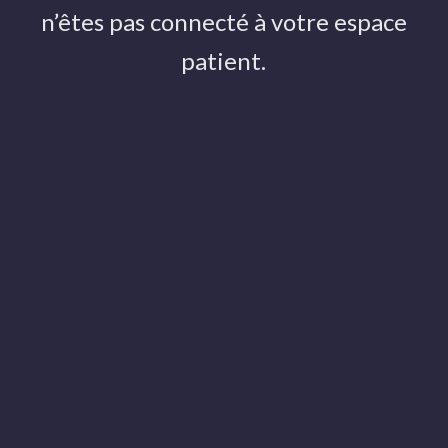
PRÉVENTION ET RETOUR À L'ACTIVITÉ SPORTIVE
n’êtes pas connecté à votre espace
patient.
4 JANVIER 2020
Catégories
Actualités
Aide et tutos
Evénements
Parutions