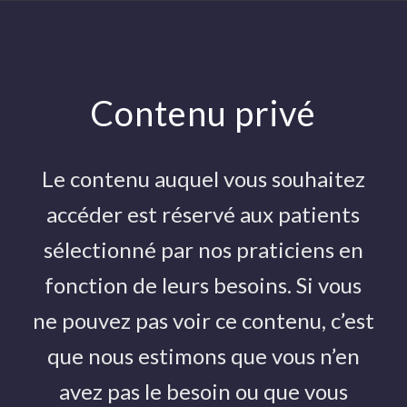
Actualité
Contenu privé
Vous êtes ici :
Accueil
/
Actualité
/
Prévention et retour à l'activité sportive
/
The lumbar spine and low back pain in golf: a literature review of swing...
Le contenu auquel vous souhaitez
accéder est réservé aux patients
The lumbar spine and low
sélectionné par nos praticiens en
back pain in golf: a
fonction de leurs besoins. Si vous
literature review of swing
ne pouvez pas voir ce contenu, c’est
biomechanics and injury
que nous estimons que vous n’en
prevention
avez pas le besoin ou que vous