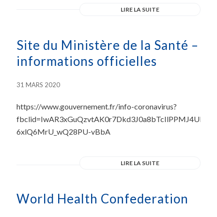
LIRE LA SUITE
Site du Ministère de la Santé –
informations officielles
31 MARS 2020
https://www.gouvernement.fr/info-coronavirus?
fbclid=IwAR3xGuQzvtAK0r7Dkd3J0a8bTcIlPPMJ4UKUpJ
6xlQ6MrU_wQ28PU-vBbA
LIRE LA SUITE
World Health Confederation