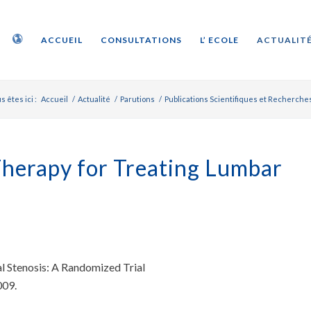
ACCUEIL
CONSULTATIONS
L’ ECOLE
ACTUALITÉ
s êtes ici :
Accueil
/
Actualité
/
Parutions
/
Publications Scientifiques et Recherche
Therapy for Treating Lumbar
l Stenosis: A Randomized Trial
009.