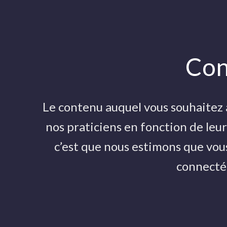
30 MAI 2020
Con
Catégories
Actualités
Aide et tutos
Le contenu auquel vous souhaitez 
Evénements
nos praticiens en fonction de leur
Parutions
Anatomie et Imagerie médicale
c’est que nous estimons que vous
Golf-Kiné Trainer®
connecté 
Publications Scientifiques et Recherche
Presse