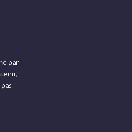
né par
ntenu,
 pas