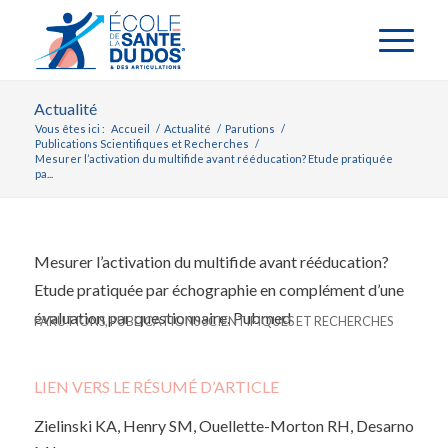
Actualité
Vous êtes ici :
Accueil
/
Actualité
/
Parutions
/
Publications Scientifiques et Recherches
/
Mesurer l’activation du multifide avant rééducation? Etude pratiquée
pa...
Mesurer l’activation du multifide avant rééducation?
Etude pratiquée par échographie en complément d’une
évaluation par questionnaire. Pubmed
PARUTIONS
,
PUBLICATIONS SCIENTIFIQUES ET RECHERCHES
LIEN VERS LE RÉSUMÉ D’ARTICLE
Zielinski KA, Henry SM, Ouellette-Morton RH, Desarno