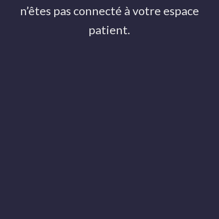
n’êtes pas connecté à votre espace
patient.
17 JUIN 2019
Catégories
Actualités
Aide et tutos
Evénements
Parutions
Anatomie et Imagerie médicale
Golf-Kiné Trainer®
Publications Scientifiques et Recherches
Presse