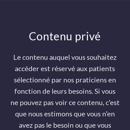
Actualité
Contenu privé
Vous êtes ici :
Accueil
/
Actualité
/
Explication de la douleur
/
La douleur et moi, Tamar Pincus
Le contenu auquel vous souhaitez
La douleur et moi, Tamar
accéder est réservé aux patients
Pincus
sélectionné par nos praticiens en
fonction de leurs besoins. Si vous
EXPLICATION DE LA DOULEUR
ne pouvez pas voir ce contenu, c’est
que nous estimons que vous n’en
avez pas le besoin ou que vous