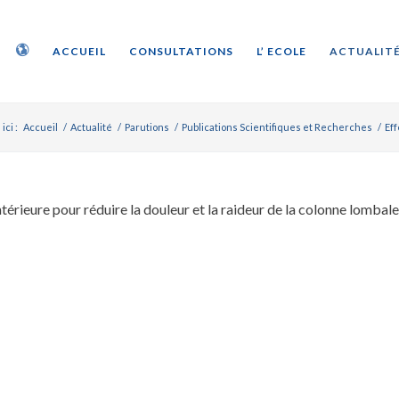
ACCUEIL
CONSULTATIONS
L’ ECOLE
ACTUALITÉ
ici :
Accueil
/
Actualité
/
Parutions
/
Publications Scientifiques et Recherches
/
Eff
érieure pour réduire la douleur et la raideur de la colonne lombale